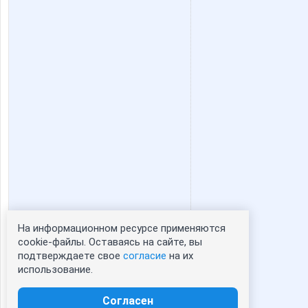
На информационном ресурсе применяются
Статистика портрета:
cookie-файлы. Оставаясь на сайте, вы
подтверждаете свое
согласие
на их
сейчас просматривают портрет - 0
использование.
зарегистрированные пользователи
посетившие портрет за 7 дней - 0
Согласен