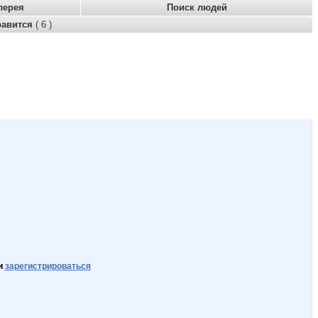
лерея
Поиск людей
равится
( 6 )
и
зарегистрироваться