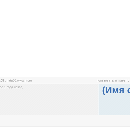
A05
:
nata05.www.nn.ru
пользователь имеет 
(Имя 
е 1 года назад