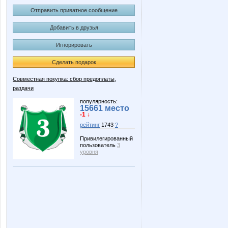
Отправить приватное сообщение
Добавить в друзья
Игнорировать
Сделать подарок
Совместная покупка: сбор предоплаты,
раздачи
популярность:
15661 место
-1 ↓
рейтинг
1743
?
Привилегированный
пользователь
3
уровня