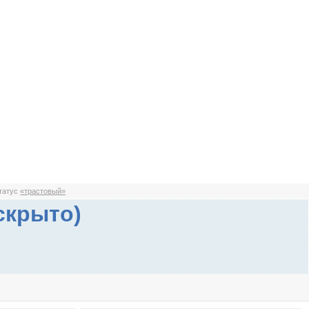
статус
«трастовый»
скрыто)